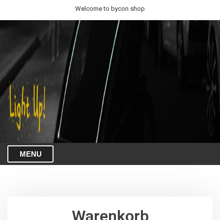
Welcome to bycon shop
MENU
Warenkorb